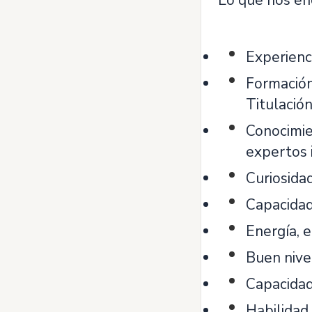
Lo que nos enc
Experienc
Formación 
Titulació
Conocimie
expertos i
Curiosidad
Capacidad
Energía, 
Buen nive
Capacidad 
Habilidad