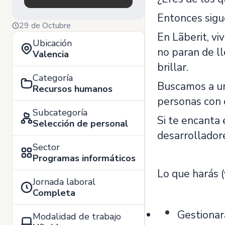
Entonces sigu
29 de Octubre
En Lãberit, vi
Ubicación
no paran de ll
Valencia
brillar.
Categoría
Buscamos a un
Recursos humanos
personas con 
Subcategoría
Si te encanta
Selección de personal
desarrollador
Sector
Programas informáticos
Lo que harás (
Jornada laboral
Completa
Gestionar
Modalidad de trabajo