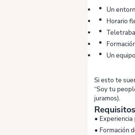
Un entorn
Horario fl
Teletrabaj
Formación
Un equipo
Si esto te sue
“Soy tu people
juramos).
Requisito
• Experiencia 
• Formación de