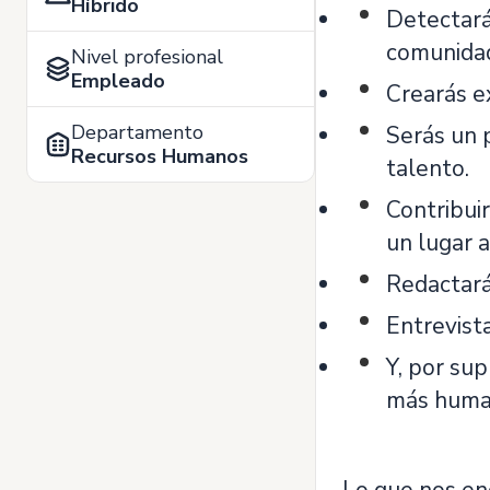
Híbrido
Detectarás
comunidad
Nivel profesional
Empleado
Crearás e
Departamento
Serás un 
Recursos Humanos
talento.
Contribui
un lugar a
Redactarás
Entrevist
Y, por su
más human