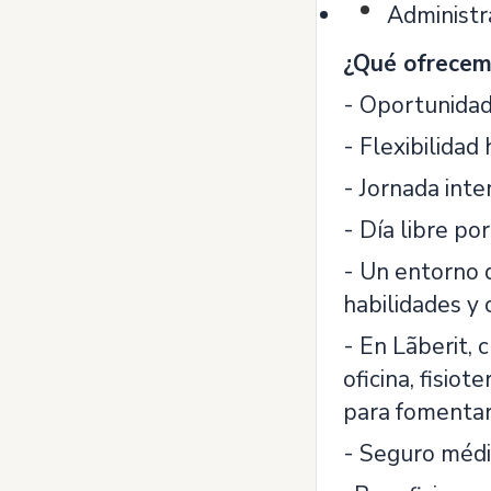
Administr
¿Qué ofrecem
- Oportunidad
- Flexibilidad
- Jornada inte
- Día libre po
- Un entorno 
habilidades y 
- En Lãberit, 
oficina, fisio
para fomentar 
- Seguro médic