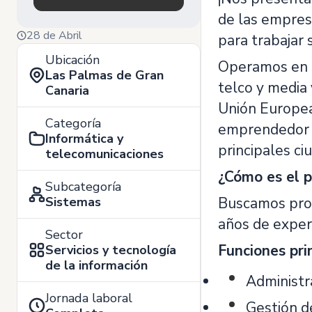
de las empres
28 de Abril
para trabajar
Ubicación
Operamos en lo
Las Palmas de Gran
telco y media 
Canaria
Unión Europea
Categoría
emprendedor v
Informática y
principales c
telecomunicaciones
¿Cómo es el p
Subcategoría
Sistemas
Buscamos prof
años de experi
Sector
Funciones pri
Servicios y tecnología
de la información
Administr
Jornada laboral
Gestión d