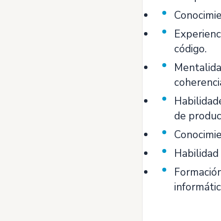
Conocimie
Experienci
código.
Mentalidad
coherencia
Habilidade
de produc
Conocimie
Habilidad 
Formación 
informátic