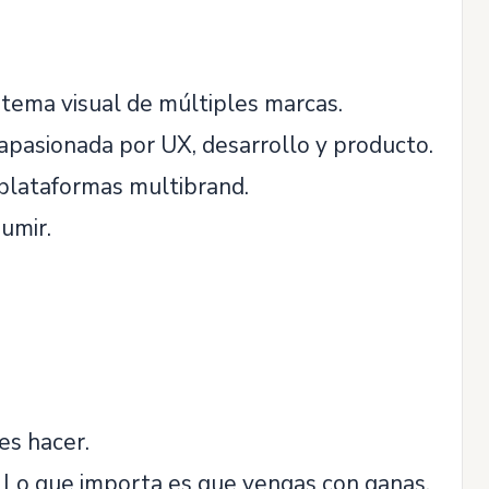
istema visual de múltiples marcas.
 apasionada por UX, desarrollo y producto.
plataformas multibrand.
umir.
es hacer.
as. Lo que importa es que vengas con ganas.