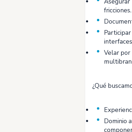
Asegurar 
fricciones.
Documenta
Participar
interface
Velar por 
multibran
¿Qué buscamos
Experienc
Dominio av
component