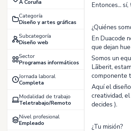
A Coruña
Entonces... sí
Categoría
Diseño y artes gráficas
¿Quiénes som
Subcategoría
En Duacode no
Diseño web
que dejan huel
Sector
Somos un equip
Programas informáticos
Lãberit, esta
componente ti
Jornada laboral
Completa
Aquí el diseño
creatividad, e
Modalidad de trabajo
Teletrabajo/Remoto
decides ).
Nivel profesional
Empleado
¿Tu misión?