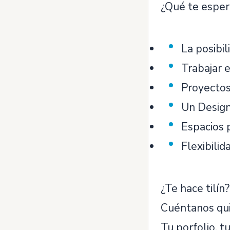
¿Qué te esper
La posibil
Trabajar 
Proyectos
Un Design
Espacios p
Flexibilid
¿Te hace tilín?
Cuéntanos qui
Tu porfolio, t