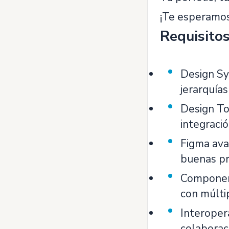
¡Te esperamos
Requisito
Design Sy
jerarquía
Design Tok
integració
Figma avan
buenas pr
Component
con múlti
Interoper
colaborac